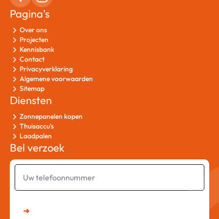
Pagina's
Over ons
Projecten
Kennisbank
Contact
Privacyverklaring
Algemene voorwaarden
Sitemap
Diensten
Zonnepanelen kopen
Thuisaccu's
Laadpalen
Bel verzoek
Uw
telefoonnummer
➜