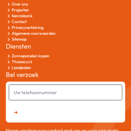
Over ons
Projecten
Kennisbank
Contact
Privacyverklaring
Algemene voorwaarden
Sitemap
Diensten
Zonnepanelen kopen
Thuisaccu's
Laadpalen
Bel verzoek
Uw
telefoonnummer
➜
Neem vandaag nog contact met ons op voor een gratis