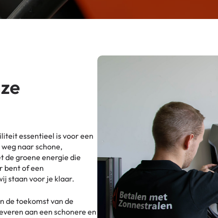
nze
teit essentieel is voor een
p weg naar schone,
t de groene energie die
r bent of een
j staan voor je klaar.
jn de toekomst van de
 leveren aan een schonere en