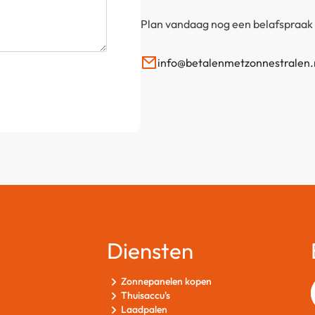
Plan vandaag nog een belafspraak 
info@betalenmetzonnestralen.
Diensten
Zonnepanelen kopen
Thuisaccu's
Laadpalen