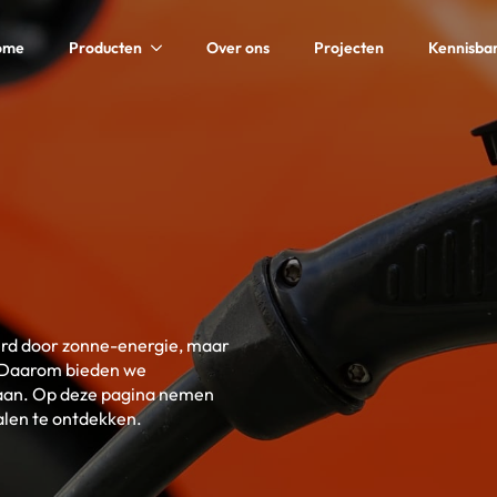
ome
Producten
Over ons
Projecten
Kennisba
eerd door zonne-energie, maar
. Daarom bieden we
 aan. Op deze pagina nemen
alen te ontdekken.