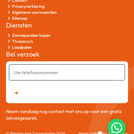
Contact
Privacyverklaring
Algemene voorwaarden
Sitemap
Diensten
Zonnepanelen kopen
Thuisaccu's
Laadpalen
Bel verzoek
Uw
telefoonnummer
➜
Neem vandaag nog contact met ons op voor een gratis
adviesgesprek.
© Betalen met Zonnestralen 2026
Made with
by Web Wings