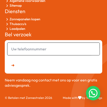
Algemene voorwaarden
Sitemap
Diensten
Zonnepanelen kopen
Thuisaccu's
Laadpalen
Bel verzoek
Uw
telefoonnummer
➜
Neem vandaag nog contact met ons op voor een gratis
adviesgesprek.
© Betalen met Zonnestralen 2026
Made with
by Web Wings