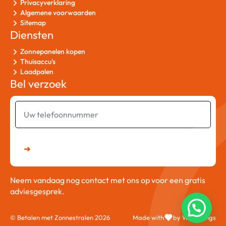
Privacyverklaring
Algemene voorwaarden
Sitemap
Diensten
Zonnepanelen kopen
Thuisaccu's
Laadpalen
Bel verzoek
Uw
telefoonnummer
➜
Neem vandaag nog contact met ons op voor een gratis
adviesgesprek.
© Betalen met Zonnestralen 2026
Made with
by Web Wings